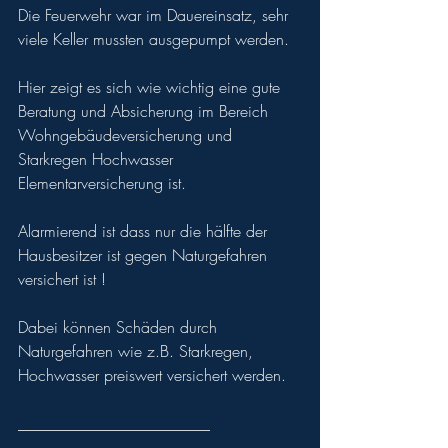
Die Feuerwehr war im Dauereinsatz, sehr 
viele Keller mussten ausgepumpt werden.
Hier zeigt es sich wie wichtig eine gute 
Beratung und Absicherung im Bereich 
Wohngebäudeversicherung und 
Starkregen Hochwasser 
Elementarversicherung
 ist.
Alarmierend ist dass nur die hälfte der 
Hausbesitzer ist gegen Naturgefahren 
versichert ist !
Dabei können Schäden durch 
Naturgefahren wie z.B. Starkregen, 
Hochwasser preiswert versichert werden.
________________________