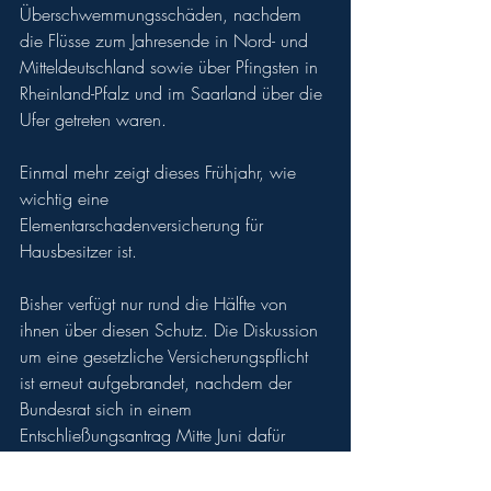
Überschwemmungsschäden, nachdem 
die Flüsse zum Jahresende in Nord- und 
Mitteldeutschland sowie über Pfingsten in 
Rheinland-Pfalz und im Saarland über die 
Ufer getreten waren.
Einmal mehr zeigt dieses Frühjahr, wie 
wichtig eine 
Elementarschadenversicherung für 
Hausbesitzer ist. 
Bisher verfügt nur rund die Hälfte von 
ihnen über diesen Schutz. Die Diskussion 
um eine gesetzliche Versicherungspflicht 
ist erneut aufgebrandet, nachdem der 
Bundesrat sich in einem 
Entschließungsantrag Mitte Juni dafür 
ausgesprochen hat. 