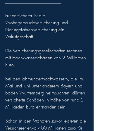
________________________
Für Versicherer ist die 
Wohngebäudeversicherung und 
Naturgefahrenversicherung ein 
Verlustgeschäft.
Die Ve
rsicherungsgesellschaften rechnen 
mit Hochwasserschäden von 2 Milliarden 
Euro.
Bei den Jahrhunderthochwassern, die im 
Mai und Juni unter anderem Bayern und 
Baden Württemberg heimsuchten, dürften 
versicherte Schäden in Höhe von rund 2 
Milliarden Euro entstanden sein.
Schon in den Monaten zuvor leisteten die 
Versicherer etwa 400 Millionen Euro für 