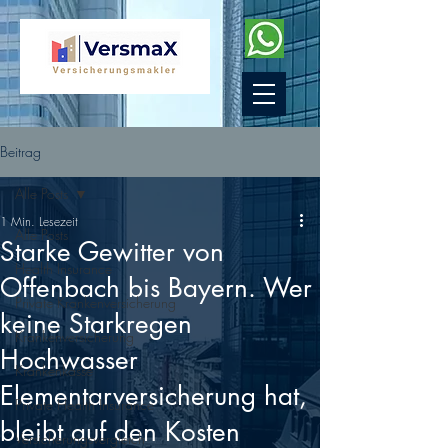
Beitrag
Alle Posts
1 Min. Lesezeit
Alle Posts
Starke Gewitter von
Health Insurance
Offenbach bis Bayern. Wer
Private Krankenversicherung
keine Starkregen
Krankenversicherung
Hochwasser
Krankenkasse
Elementarversicherung hat,
Private Health Insurance
bleibt auf den Kosten
Versicherungsvergleich